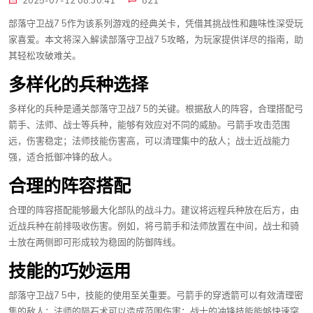
2025-07-12 08:30:41
821
部落守卫战7 5作为该系列游戏的经典关卡，凭借其挑战性和趣味性深受玩
家喜爱。本文将深入解读部落守卫战7 5攻略，为玩家提供详尽的指南，助
其轻松攻破难关。
多样化的兵种选择
多样化的兵种是通关部落守卫战7 5的关键。根据敌人的阵容，合理搭配弓
箭手、法师、战士等兵种，能够有效应对不同的威胁。弓箭手攻击范围
远，伤害稳定；法师技能伤害高，可以清理集中的敌人；战士近战能力
强，适合抵御冲锋的敌人。
合理的阵容搭配
合理的阵容搭配能够最大化部队的战斗力。建议将远程兵种放在后方，由
近战兵种在前排吸收伤害。例如，将弓箭手和法师放置在中间，战士和骑
士放在两侧即可形成较为稳固的防御阵线。
技能的巧妙运用
部落守卫战7 5中，技能的使用至关重要。弓箭手的穿透箭可以有效清理密
集的敌人；法师的陨石术可以造成范围伤害；战士的冲锋技能能够快速突