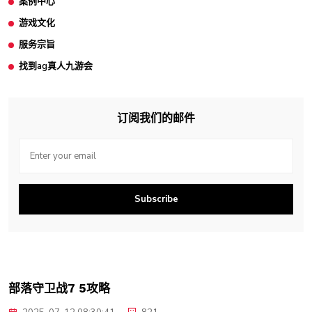
案例中心
游戏文化
服务宗旨
找到ag真人九游会
订阅我们的邮件
Subscribe
部落守卫战7 5攻略