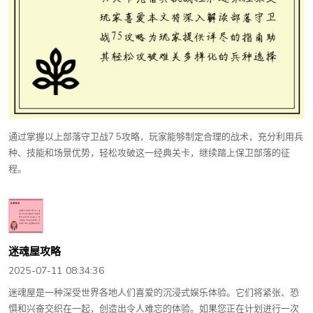
通过掌握以上部落守卫战7 5攻略，玩家能够制定合理的战术，充分利用兵
种、技能和场景优势，轻松攻破这一经典关卡，继续踏上保卫部落的征
程。
迷魂屋攻略
2025-07-11 08:34:36
迷魂屋是一种深受世界各地人们喜爱的沉浸式娱乐体验。它们将紧张、恐
惧和兴奋交织在一起，创造出令人难忘的体验。如果您正在计划进行一次