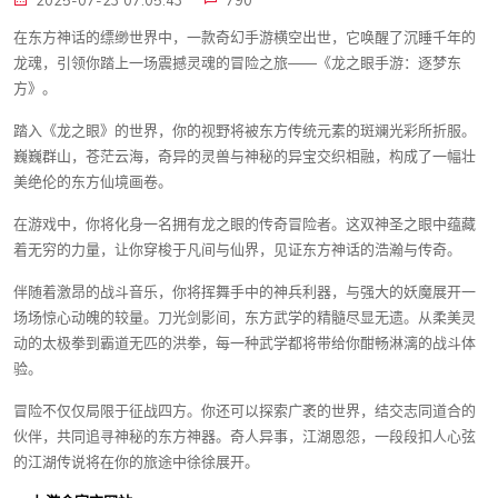
2025-07-23 07:05:43
790
在东方神话的缥缈世界中，一款奇幻手游横空出世，它唤醒了沉睡千年的
龙魂，引领你踏上一场震撼灵魂的冒险之旅——《龙之眼手游：逐梦东
方》。
踏入《龙之眼》的世界，你的视野将被东方传统元素的斑斓光彩所折服。
巍巍群山，苍茫云海，奇异的灵兽与神秘的异宝交织相融，构成了一幅壮
美绝伦的东方仙境画卷。
在游戏中，你将化身一名拥有龙之眼的传奇冒险者。这双神圣之眼中蕴藏
着无穷的力量，让你穿梭于凡间与仙界，见证东方神话的浩瀚与传奇。
伴随着激昂的战斗音乐，你将挥舞手中的神兵利器，与强大的妖魔展开一
场场惊心动魄的较量。刀光剑影间，东方武学的精髓尽显无遗。从柔美灵
动的太极拳到霸道无匹的洪拳，每一种武学都将带给你酣畅淋漓的战斗体
验。
冒险不仅仅局限于征战四方。你还可以探索广袤的世界，结交志同道合的
伙伴，共同追寻神秘的东方神器。奇人异事，江湖恩怨，一段段扣人心弦
的江湖传说将在你的旅途中徐徐展开。