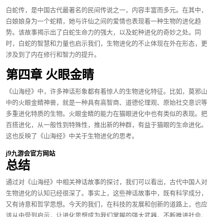
白蛇传，是中国古代最著名的民间传说之一，内容丰富而多元。在其中，
白娘娘身为一个蛇精，她与许仙之间的爱情也表现着一种生物的进化趋
势。该故事揭示出了白蛇生命力的强大，以及蛇种进化的奇妙之处。同
时，白蛇的智慧和力量也启示我们，生物进化的不止体现在外在形态，更
涉及到了内在修行和智力的提升。
第四章 火眼金睛
《山海经》中，许多神话形象都有着惊人的生物进化特征。比如，莫邪山
中的火眼金睛神兽，就是一种具有高智商、道德伦理观、原始社交意识等
多重进化特质的生物。火眼金睛的能力在猫眼进化中也有类似的表现。把
百搭进化，从一般性到特殊性，推出新的种群，有益于猫眼的生命进化。
这也反映了《山海经》中关于生物进化的思考。
j9九游会官方网站
总结
通过对《山海经》中相关神话故事的探讨，我们可以看出，古代中国人对
生物进化的认知已经很深了。事实上，这些神话故事中，既有科学成分，
又有诗意和哲学思想。今天的我们，在科技的发展和创新的道路上，也应
该从中受到启示，让进化思想成为我们掌握的强大武器，不断推进社会、