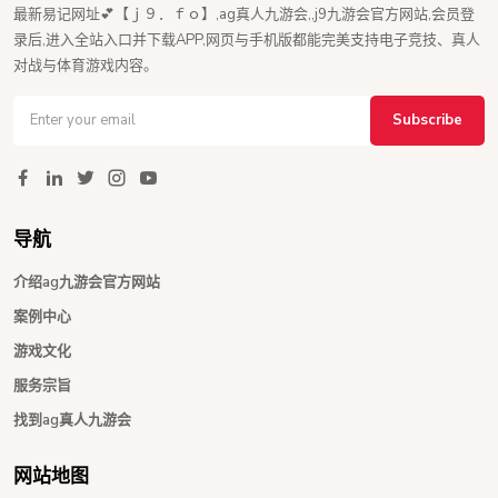
最新易记网址💕【ｊ９．ｆｏ】,ag真人九游会,,j9九游会官方网站,会员登
录后,进入全站入口并下载APP,网页与手机版都能完美支持电子竞技、真人
对战与体育游戏内容。
Subscribe
导航
介绍ag九游会官方网站
案例中心
游戏文化
服务宗旨
找到ag真人九游会
网站地图