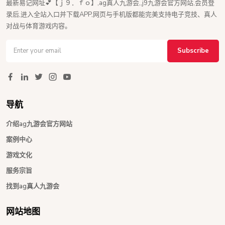
最新易记网址💕【ｊ９．ｆｏ】,ag真人九游会,,j9九游会官方网站,会员登
录后,进入全站入口并下载APP,网页与手机版都能完美支持电子竞技、真人
对战与体育游戏内容。
Subscribe
导航
介绍ag九游会官方网站
案例中心
游戏文化
服务宗旨
找到ag真人九游会
网站地图