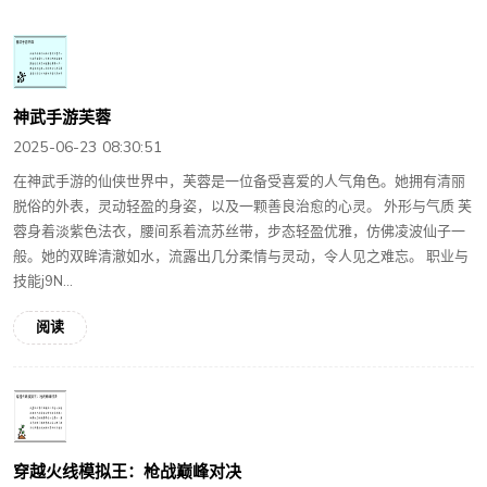
神武手游芙蓉
2025-06-23 08:30:51
在神武手游的仙侠世界中，芙蓉是一位备受喜爱的人气角色。她拥有清丽
脱俗的外表，灵动轻盈的身姿，以及一颗善良治愈的心灵。 外形与气质 芙
蓉身着淡紫色法衣，腰间系着流苏丝带，步态轻盈优雅，仿佛凌波仙子一
般。她的双眸清澈如水，流露出几分柔情与灵动，令人见之难忘。 职业与
技能j9N...
阅读
穿越火线模拟王：枪战巅峰对决